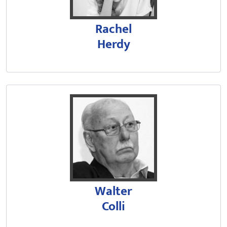
Rachel
Herdy
Graduado em Medicina pela Univer
Foi Diretor do IQUSP em dois per
Foi presidente da Comissão Técn
Tem experiência nas áreas de Bi
Walter
Colli