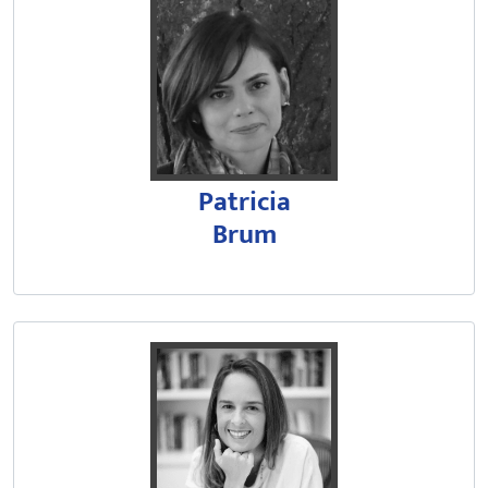
Graduada em Educação Física pel
Atualmente, é professora titula
Tem atuado principalmente nos s
Patricia
Brum
Possui graduação e mestrado em D
É professora associada (atualmen
Tem experiência na área de Direit