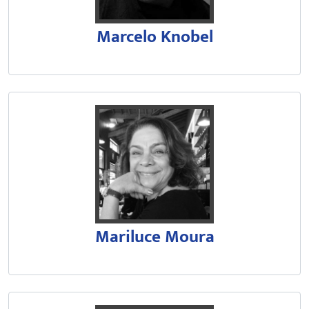
Marcelo Knobel
Mariluce Moura é jornalista e atu
É professora titular aposentada 
Mariluce Moura